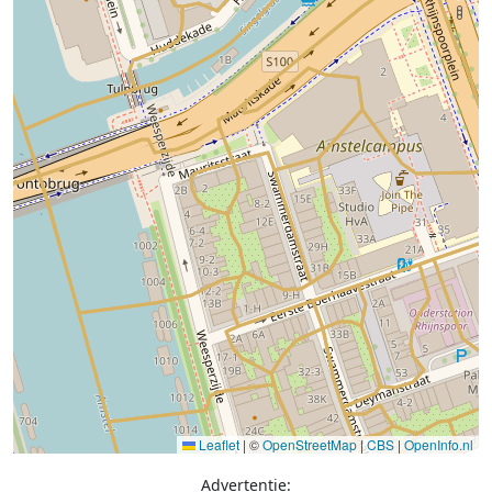
Leaflet
|
©
OpenStreetMap
|
CBS
|
OpenInfo.nl
Advertentie: