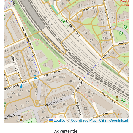
Leaflet
|
©
OpenStreetMap
|
CBS
|
OpenInfo.nl
Advertentie: