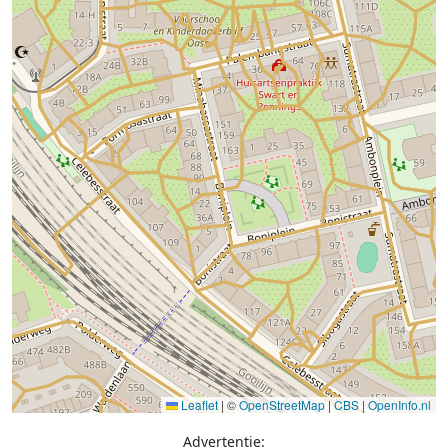
Leaflet
|
©
OpenStreetMap
|
CBS
|
OpenInfo.nl
Advertentie: