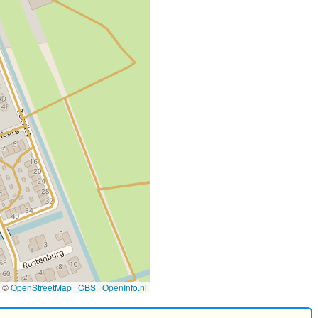
©
OpenStreetMap
|
CBS
|
OpenInfo.nl