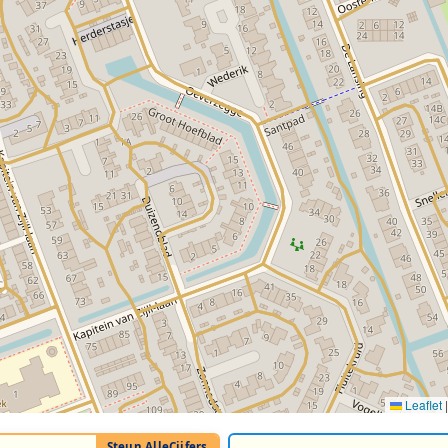
Leaflet
|