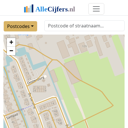
Postcodes
+
−