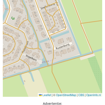
Leaflet
|
©
OpenStreetMap
|
CBS
|
OpenInfo.nl
Advertentie: