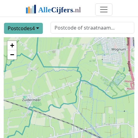
Postcodes4
+
−