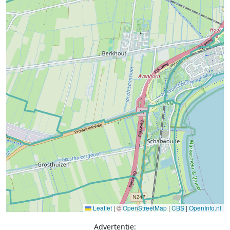
Leaflet
|
©
OpenStreetMap
|
CBS
|
OpenInfo.nl
Advertentie: