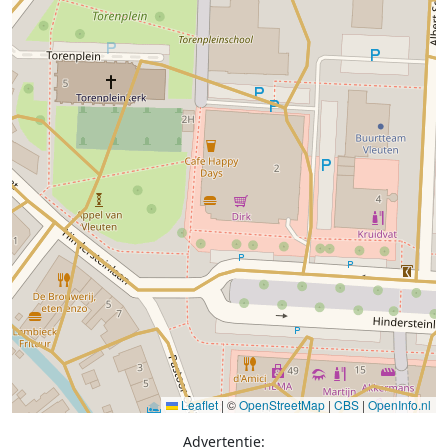
Leaflet
|
©
OpenStreetMap
|
CBS
|
OpenInfo.nl
Advertentie: