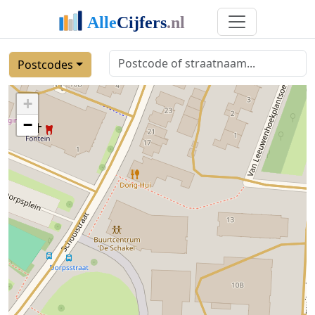
Postcodes
+
−