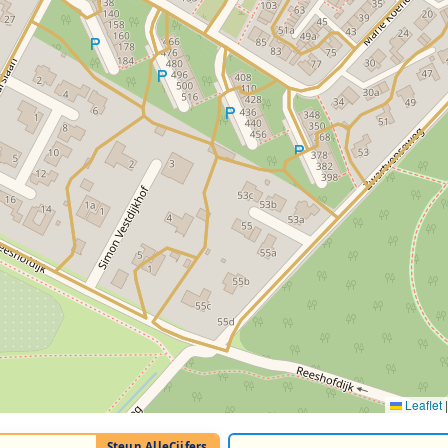
Leaflet
|