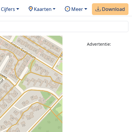
Cijfers
Kaarten
Meer
Download
Advertentie: