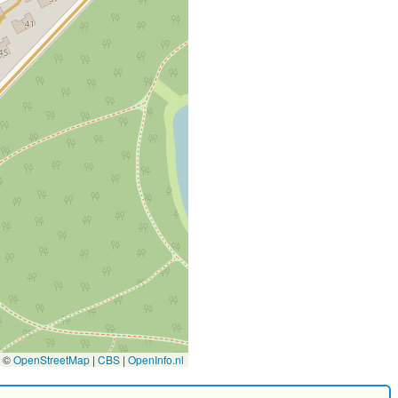
©
OpenStreetMap
|
CBS
|
OpenInfo.nl