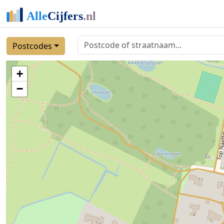
Postcodes
+
−