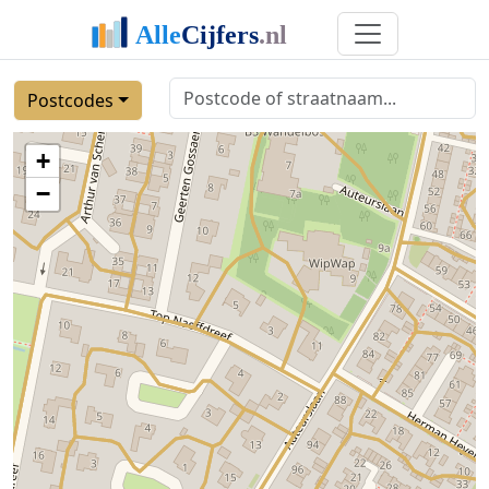
Postcodes
+
−