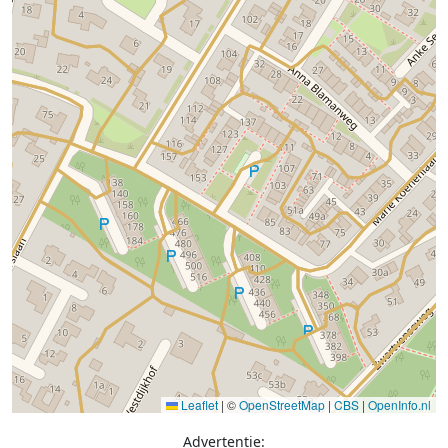
Leaflet
|
©
OpenStreetMap
|
CBS
|
OpenInfo.nl
Advertentie: