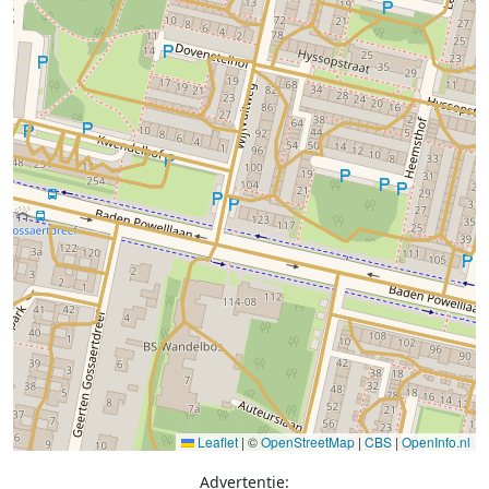
Leaflet
|
©
OpenStreetMap
|
CBS
|
OpenInfo.nl
Advertentie: