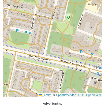
Leaflet
|
©
OpenStreetMap
|
CBS
|
OpenInfo.nl
Advertentie: