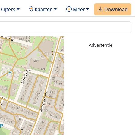
Cijfers
Kaarten
Meer
Download
Advertentie: