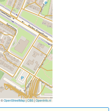
©
OpenStreetMap
|
CBS
|
OpenInfo.nl