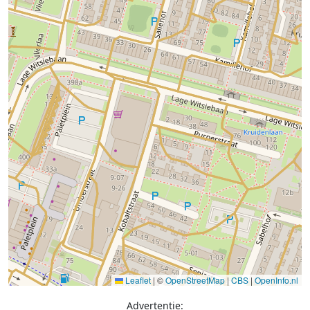
Leaflet
|
©
OpenStreetMap
|
CBS
|
OpenInfo.nl
Advertentie: