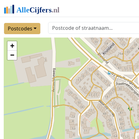
Postcodes
+
−