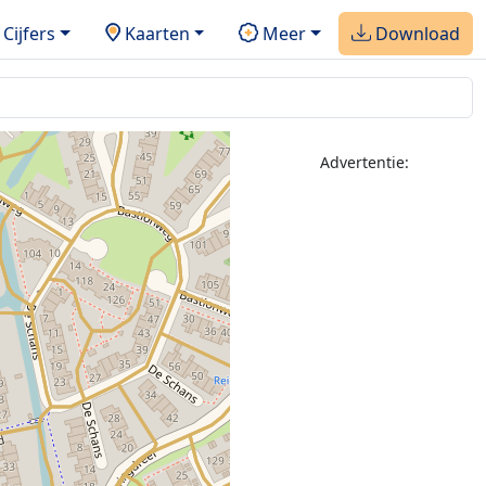
Cijfers
Kaarten
Meer
Download
Advertentie: