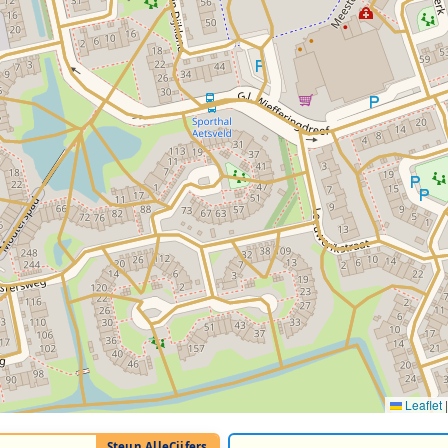
Leaflet
|