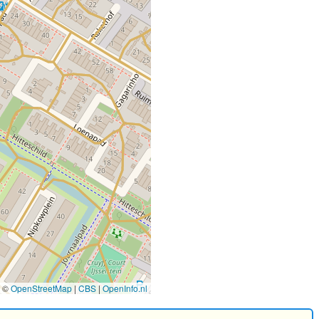
©
OpenStreetMap
|
CBS
|
OpenInfo.nl