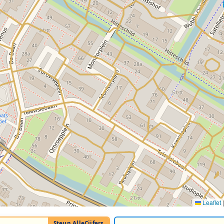
Leaflet
|