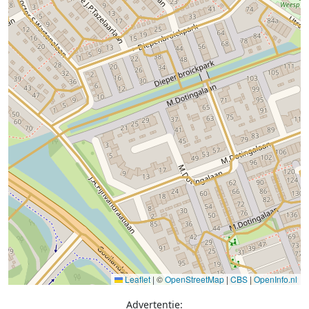
Leaflet
|
©
OpenStreetMap
|
CBS
|
OpenInfo.nl
Advertentie: