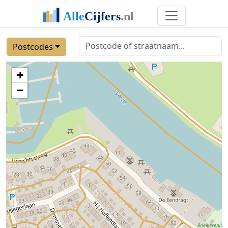
Postcodes
+
−