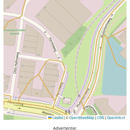
Leaflet
|
©
OpenStreetMap
|
CBS
|
OpenInfo.nl
Advertentie: