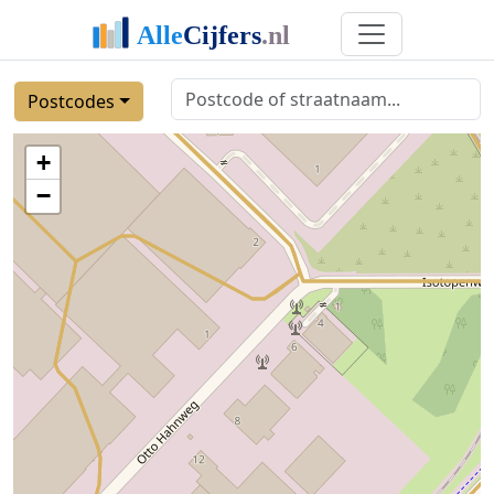
Postcodes
+
−