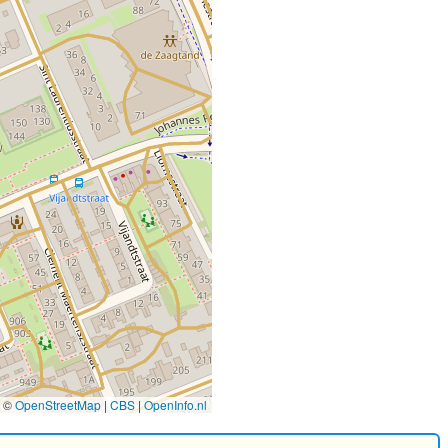
©
OpenStreetMap
|
CBS
|
OpenInfo.nl