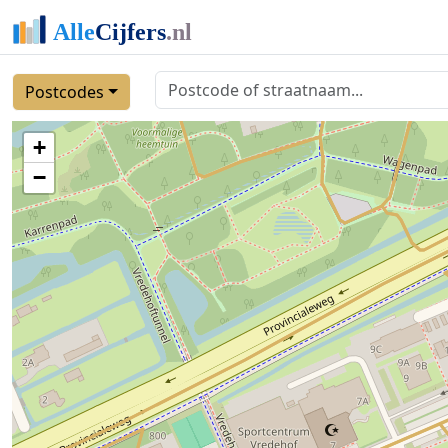
Postcodes
+
−