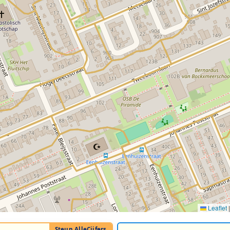
Leaflet
|