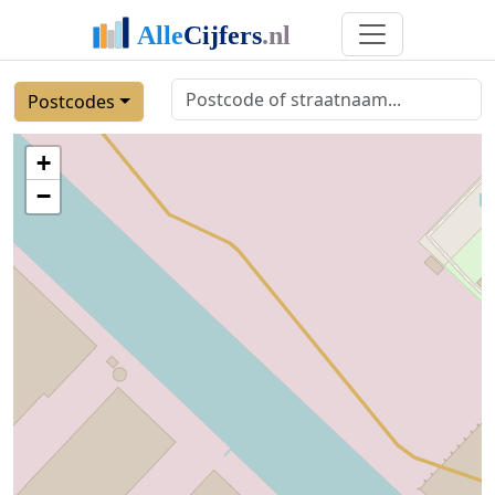
Postcodes
+
−