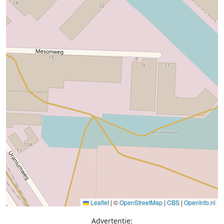
Leaflet
|
©
OpenStreetMap
|
CBS
|
OpenInfo.nl
Advertentie: