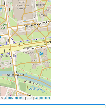
©
OpenStreetMap
|
CBS
|
OpenInfo.nl