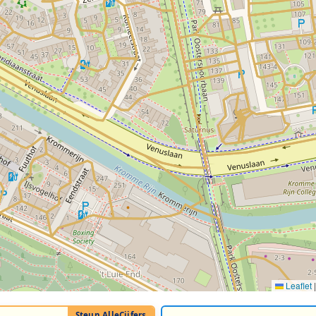
Leaflet
|