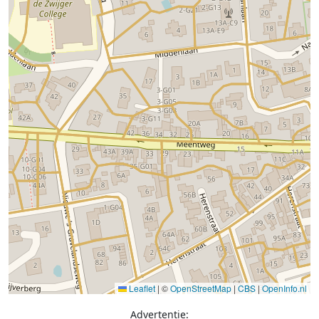
Leaflet
|
©
OpenStreetMap
|
CBS
|
OpenInfo.nl
Advertentie: