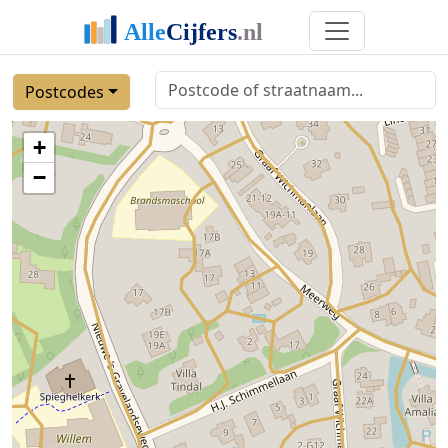
Postcodes
+
−