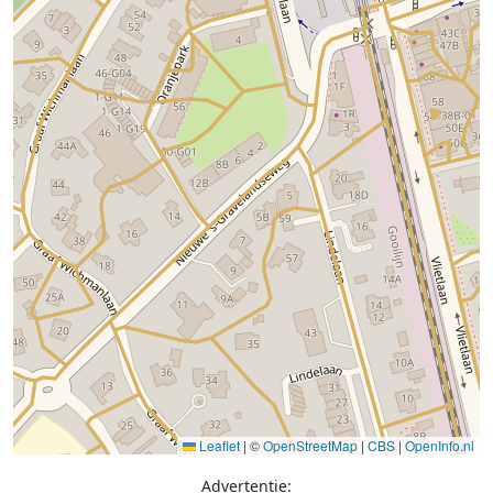
Leaflet
|
©
OpenStreetMap
|
CBS
|
OpenInfo.nl
Advertentie: