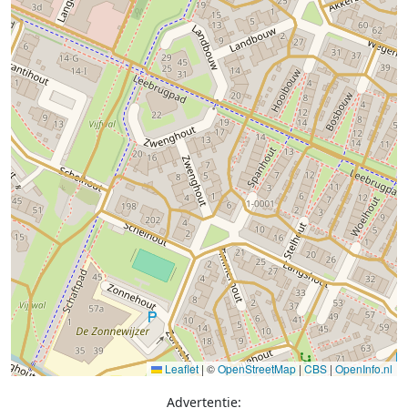
Leaflet
|
©
OpenStreetMap
|
CBS
|
OpenInfo.nl
Advertentie: