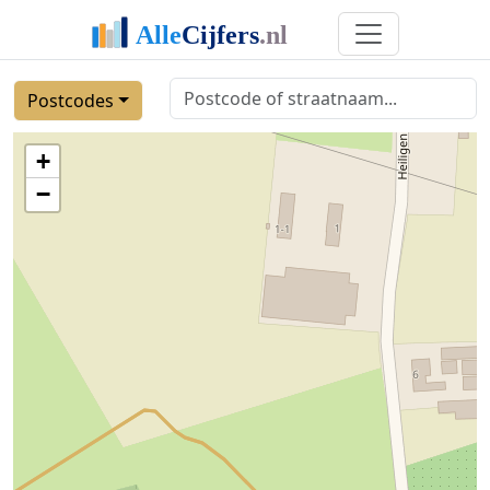
Postcodes
+
−