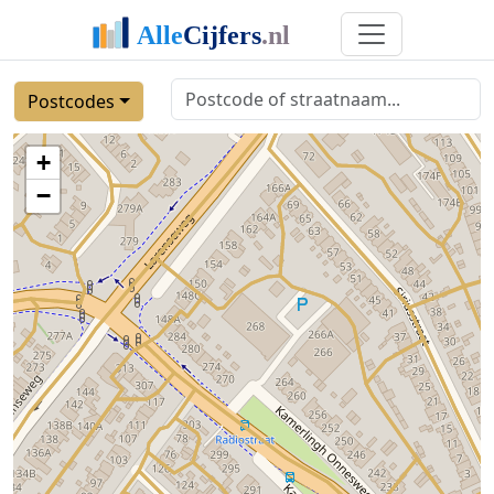
Postcodes
+
−