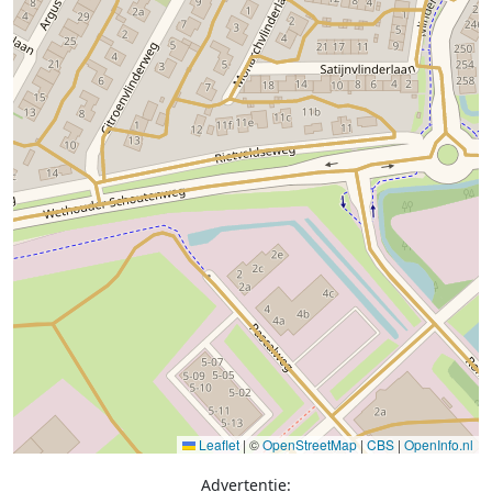
Leaflet
|
©
OpenStreetMap
|
CBS
|
OpenInfo.nl
Advertentie: