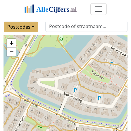
Postcodes
+
−