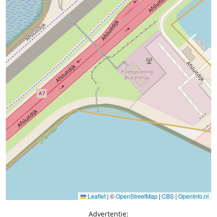
Leaflet
|
©
OpenStreetMap
|
CBS
|
OpenInfo.nl
Advertentie: