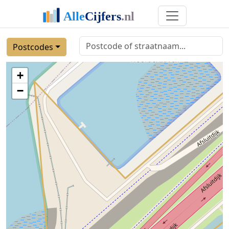
Postcodes
+
−