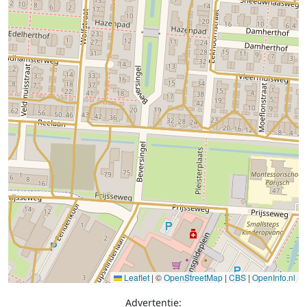
Leaflet
|
©
OpenStreetMap
|
CBS
|
OpenInfo.nl
Advertentie: