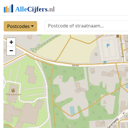
Postcodes
+
−