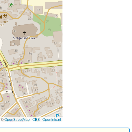
©
OpenStreetMap
|
CBS
|
OpenInfo.nl