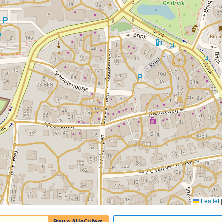
Leaflet
|