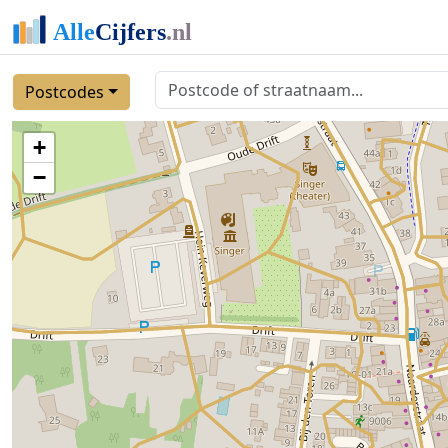
Postcodes
+
−