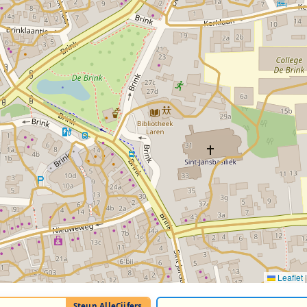
Leaflet
|