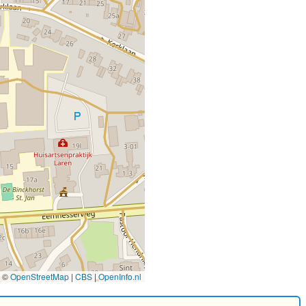
©
OpenStreetMap
|
CBS
|
OpenInfo.nl