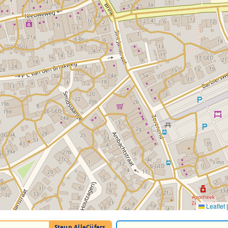
Leaflet
|