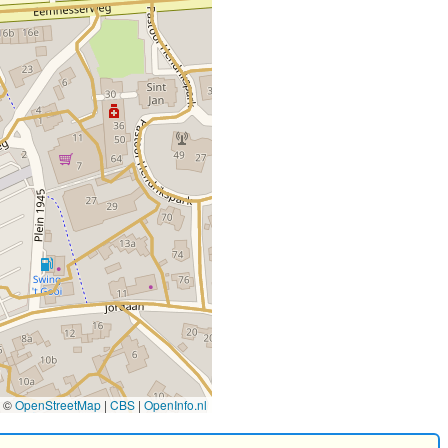
©
OpenStreetMap
|
CBS
|
OpenInfo.nl