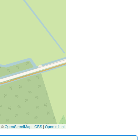
©
OpenStreetMap
|
CBS
|
OpenInfo.nl