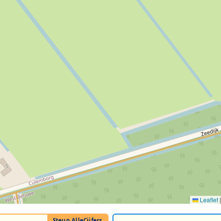
Leaflet
|