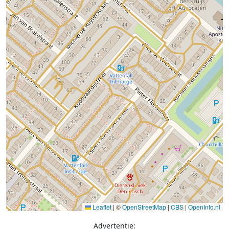
Leaflet
|
©
OpenStreetMap
|
CBS
|
OpenInfo.nl
Advertentie: