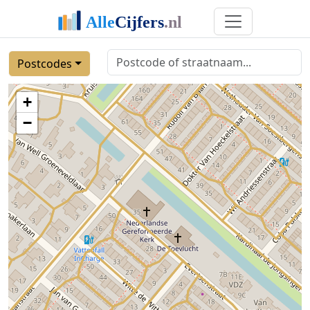
Postcodes
+
−