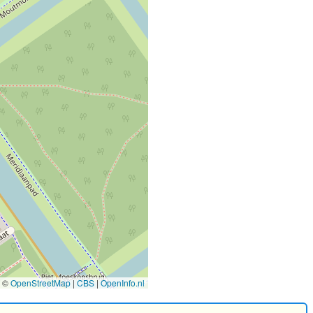
©
OpenStreetMap
|
CBS
|
OpenInfo.nl