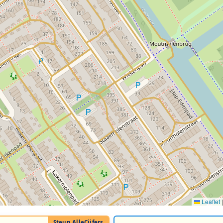
Leaflet
|