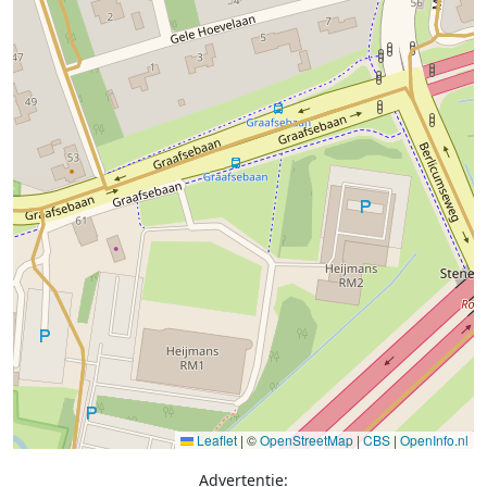
Leaflet
|
©
OpenStreetMap
|
CBS
|
OpenInfo.nl
Advertentie: