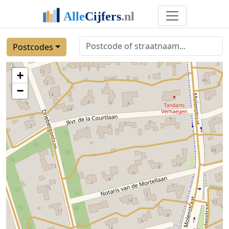
Postcodes
+
−