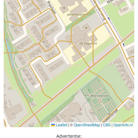
Leaflet
|
©
OpenStreetMap
|
CBS
|
OpenInfo.nl
Advertentie: