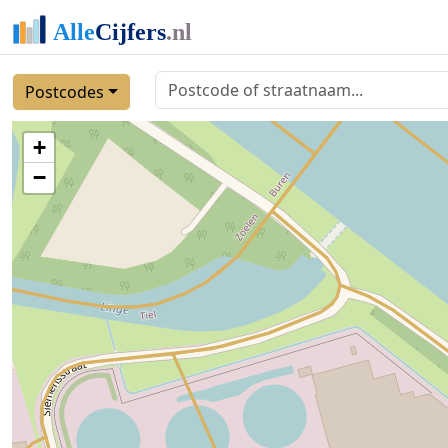
Postcodes
+
−