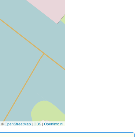
©
OpenStreetMap
|
CBS
|
OpenInfo.nl