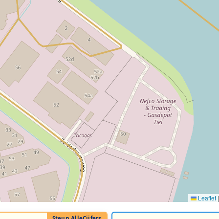
Leaflet
|