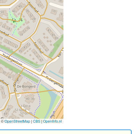
©
OpenStreetMap
|
CBS
|
OpenInfo.nl