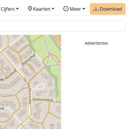
Cijfers
Kaarten
Meer
Download
Advertentie: