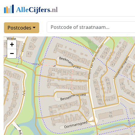
Postcodes
+
−