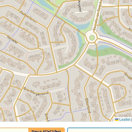
Leaflet
|