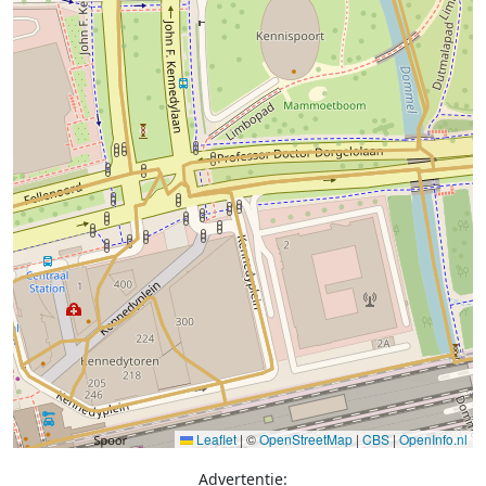
Leaflet
|
©
OpenStreetMap
|
CBS
|
OpenInfo.nl
Advertentie: