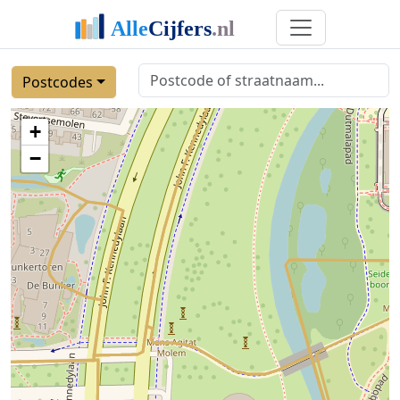
Postcodes
+
−