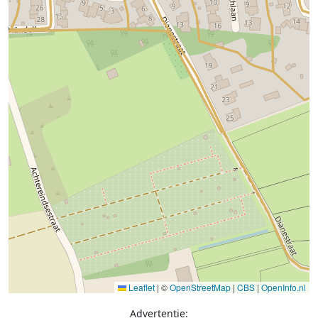
Leaflet
|
©
OpenStreetMap
|
CBS
|
OpenInfo.nl
Advertentie: