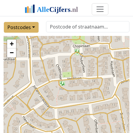
Postcodes
+
−