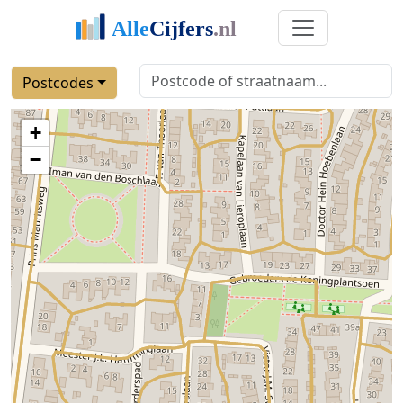
Postcodes
+
−