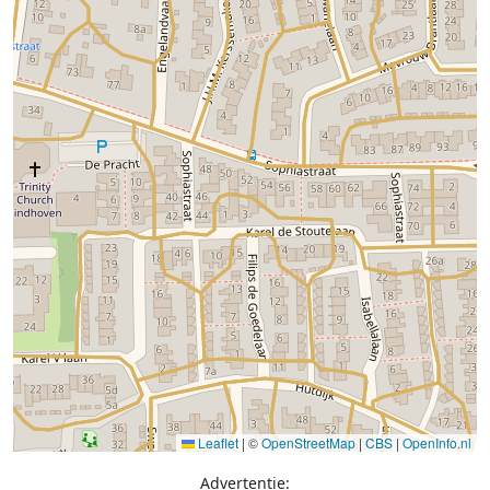
Leaflet
|
©
OpenStreetMap
|
CBS
|
OpenInfo.nl
Advertentie: