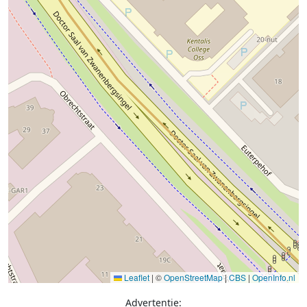
Leaflet
|
©
OpenStreetMap
|
CBS
|
OpenInfo.nl
Advertentie: