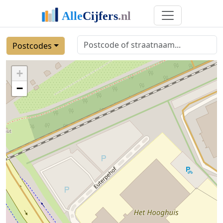
Postcodes
+
−