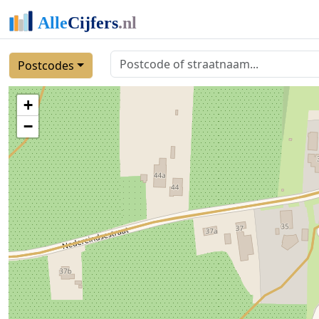
Postcodes
+
−