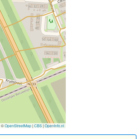
©
OpenStreetMap
|
CBS
|
OpenInfo.nl