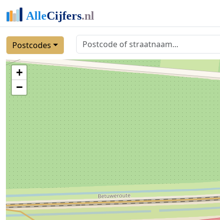
Postcodes
+
−