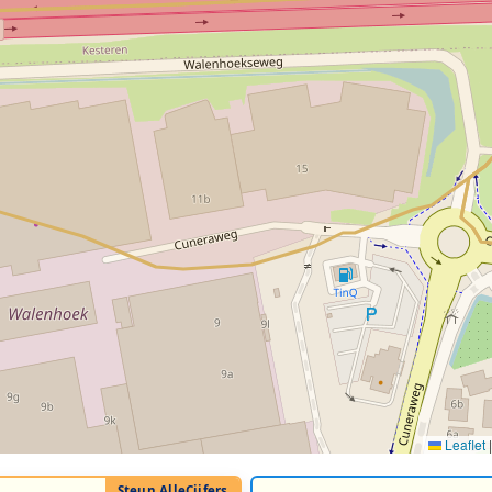
Leaflet
|