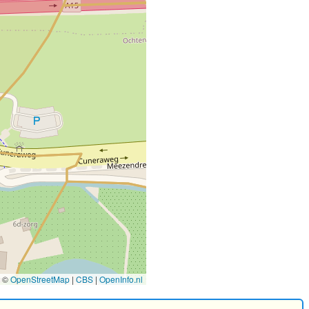
©
OpenStreetMap
|
CBS
|
OpenInfo.nl