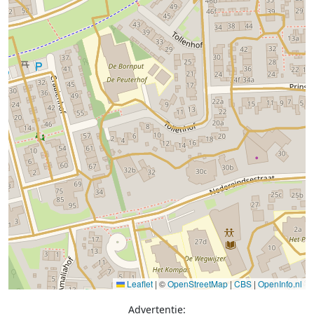
Leaflet
|
©
OpenStreetMap
|
CBS
|
OpenInfo.nl
Advertentie: