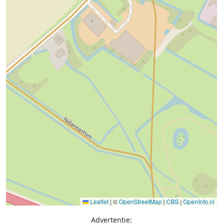
Leaflet
|
©
OpenStreetMap
|
CBS
|
OpenInfo.nl
Advertentie: