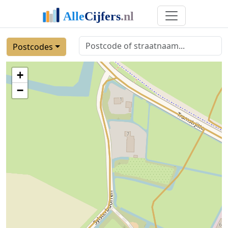
Postcodes
+
−