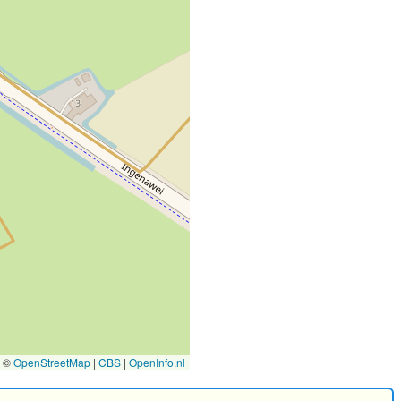
©
OpenStreetMap
|
CBS
|
OpenInfo.nl