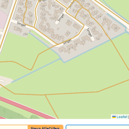
Leaflet
|