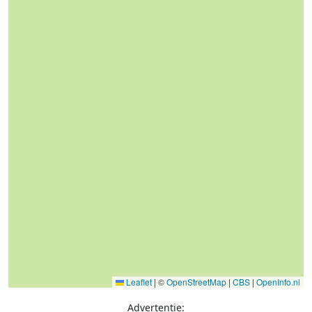
Leaflet
|
©
OpenStreetMap
|
CBS
|
OpenInfo.nl
Advertentie: