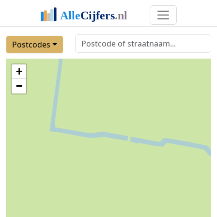
Postcodes
+
−