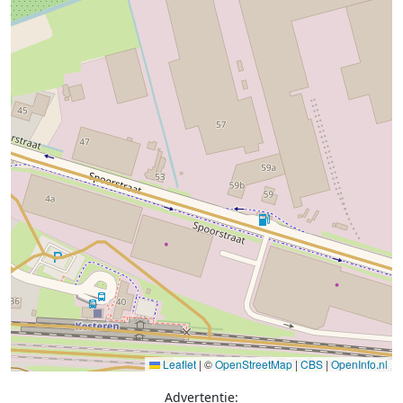
Leaflet
|
©
OpenStreetMap
|
CBS
|
OpenInfo.nl
Advertentie: