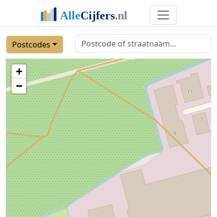
Postcodes
+
−