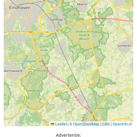
Leaflet
|
©
OpenStreetMap
|
CBS
|
OpenInfo.nl
Advertentie: