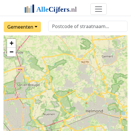
Gemeenten
+
−